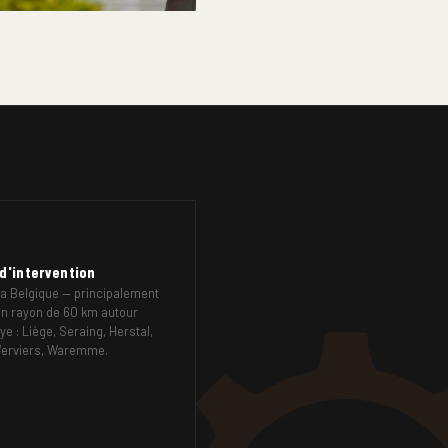
TION DE TRAVAUX
 précise en une journée — prix
ravaux confiés.
d'intervention
la Belgique — principalement
n rayon de 60 km autour
ye : Liège, Seraing, Herstal,
Verviers, Waremme.