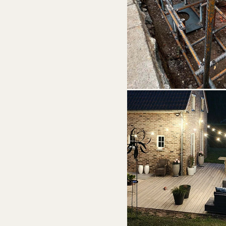
EXPERTISE
STABILISATION
Fissures, affaissements — mic
Stabipro, seuls dans la région.