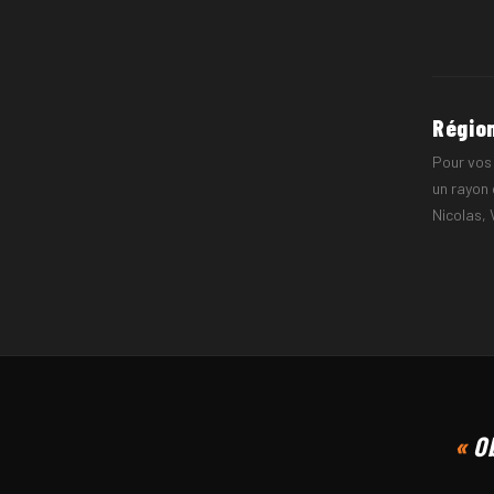
NOM ET P
Région
Pour vos 
un rayon 
Nicolas,
CODE POS
Ob