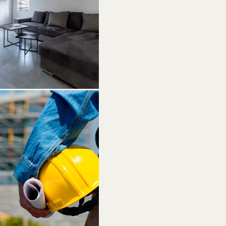
NS
 plafonnage, peinture — jusqu'à
e couche.