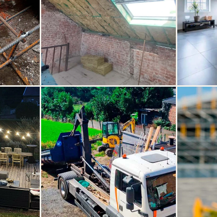
SERVICE
SERVICE
RÉNOVATIONS
FINITIO
ropieux
Toiture, cloisons, châssis — de A à Z avec
Carrelage,
un seul interlocuteur.
la dernièr