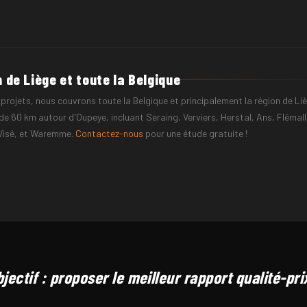
RÉNOM
TÉLÉPHONE
 de Liège et toute la Belgique
projets, nous couvrons toute la Belgique et principalement la région de Li
de 60 km autour d'Oupeye, incluant Seraing, Verviers, Herstal, Ans, Flémall
 Visé, et Waremme.
Contactez-nous
pour une étude gratuite !
TAL
COMMUNE
jectif : proposer le meilleur rapport qualité-pri