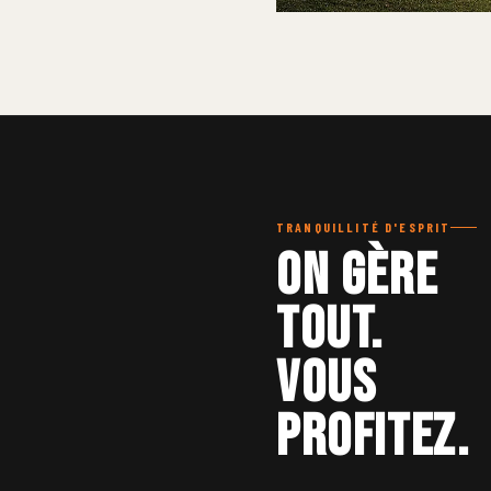
SERVICE
AMÉNAGEMENTS EXTÉR
Terrasses, jardins, allées, écla
mesure.
TRANQUILLITÉ D'ESPRIT
On gère
tout.
Vous
profitez.