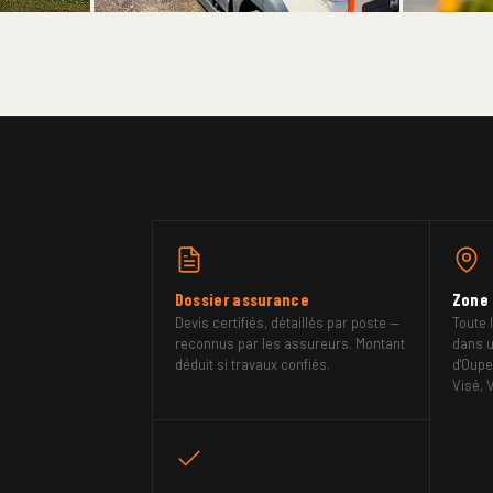
LOCATION
GRATUIT
IEURS
CONTAINERS & REMORQUES
ESTIMA
irage — sur
8 à 20 m³, disponible 24h/24 — livraison
Évaluation
et reprise sur site.
déduit si t
Dossier assurance
Zone 
Devis certifiés, détaillés par poste —
Toute 
reconnus par les assureurs. Montant
dans u
déduit si travaux confiés.
d'Oupe
Visé, 