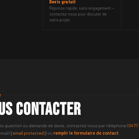
Devis gratuit
Réponse rapide, sans engagement —
contactez-nous pour discuter de
votre projet.
T
us contacter
te question ou demande de devis, contactez-nous par téléphone (
0477 
email (
[email protected]
) ou
remplir le formulaire de contact
.