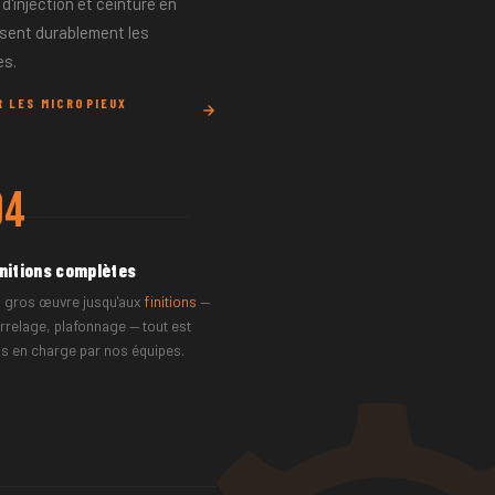
 d'injection et ceinture en
isent durablement les
es.
R LES MICROPIEUX
04
initions complètes
 gros œuvre jusqu'aux
finitions
—
rrelage, plafonnage — tout est
is en charge par nos équipes.