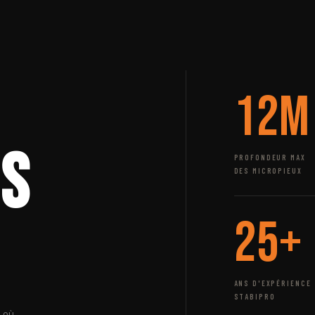
12m
ns
PROFONDEUR MAX
DES MICROPIEUX
25+
ANS D'EXPÉRIENCE
STABIPRO
à où