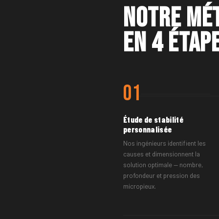
Notre mé
en 4 étap
01
Étude de stabilité
personnalisée
Nos ingénieurs identifient les
causes et dimensionnent la
solution optimale — nombre,
profondeur et pression des
micropieux.