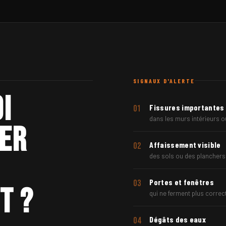
SIGNAUX D'ALERTE
i
Fissures importantes
01
dans les murs intérieurs o
ser
Affaissement visible
02
des sols ou des planchers
Portes et fenêtres
03
t ?
qui ne ferment plus corre
Dégâts des eaux
04