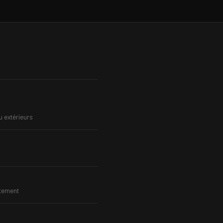
u extérieurs
ctement