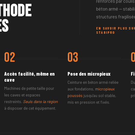
renforcés par coulis
thode
béton armé — stabil
structures fragilisé
es
EN SAVOIR PLUS SU
STABIPRO
02
03
Accès facilité, même en
Pose des micropieux
F
cave
Ceinture en béton armé reliée
Du
Machines de petite taille pour
aux fondations,
micropieux
ca
les caves et espaces
poussés
jusqu'au sol stable,
pr
restreints.
Seuls dans la région
mis en pression et fixés.
à disposer de cet équipement.