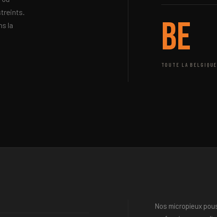
treints.
BE
s la
TOUTE LA BELGIQU
Nos micropieux pou