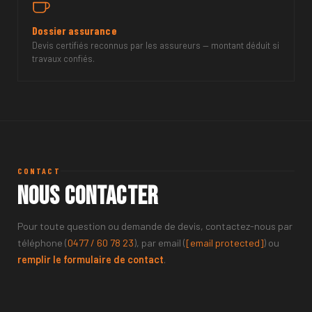
Dossier assurance
Devis certifiés reconnus par les assureurs — montant déduit si
travaux confiés.
CONTACT
Nous contacter
Pour toute question ou demande de devis, contactez-nous par
téléphone (
0477 / 60 78 23
), par email (
[email protected]
) ou
remplir le formulaire de contact
.
NOM ET PRÉNOM
TÉLÉPHONE