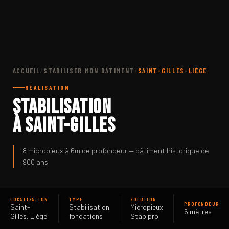
ACCUEIL
/
STABILISER MON BÂTIMENT
/
SAINT-GILLES-LIÈGE
RÉALISATION
Stabilisation
à Saint-Gilles
8 micropieux à 6m de profondeur — bâtiment historique de
900 ans
LOCALISATION
TYPE
SOLUTION
PROFONDEUR
Saint-
Stabilisation
Micropieux
6 mètres
Gilles, Liège
fondations
Stabipro