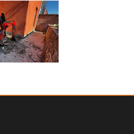
— TILFF