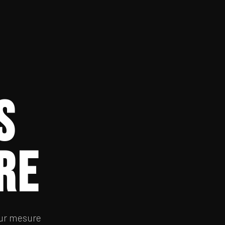
s
re
 sur mesure