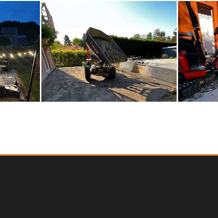
TERRASSE
TERRASSE
 —
PIERRE NATURELLE — JODOIGNE
KLINKERS 