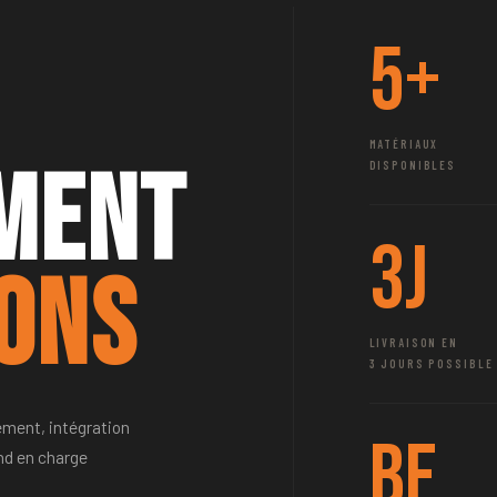
5+
MATÉRIAUX
ment
DISPONIBLES
3j
ions
LIVRAISON EN
3 JOURS POSSIBLE
ement, intégration
BE
nd en charge