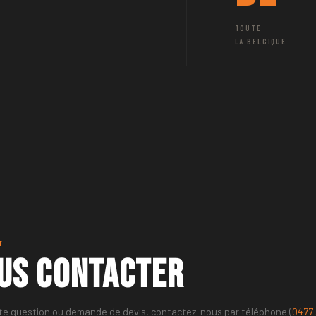
TOUTE
LA BELGIQUE
T
us contacter
te question ou demande de devis, contactez-nous par téléphone (
0477 