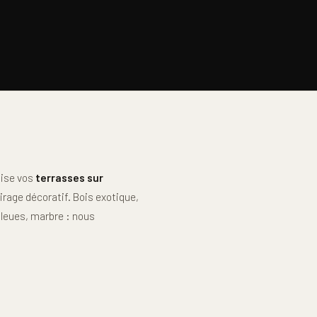
lise vos
terrasses sur
irage décoratif. Bois exotique,
bleues, marbre : nous