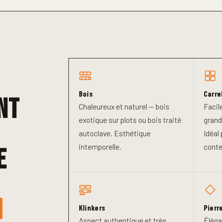
Bois
Carre
nt
Chaleureux et naturel — bois
Facil
exotique sur plots ou bois traité
grand
autoclave. Esthétique
Idéal
intemporelle.
conte
e
Klinkers
Pierr
Aspect authentique et très
Éléga