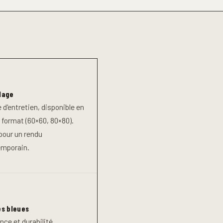
lage
e d'entretien, disponible en
 format (60×60, 80×80).
 pour un rendu
mporain.
es bleues
nce et durabilité