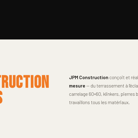
TRUCTION
JPM Construction
conçoit et réa
mesure
— du terrassement à l'écla
S
carrelage 60×60, klinkers, pierres 
travaillons tous les matériaux.